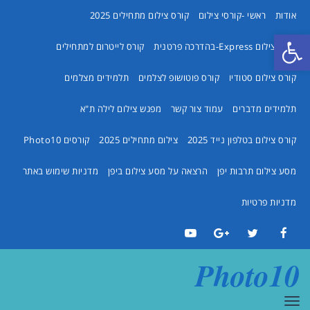
אודות
ראשי -קורסי צילום
קורס צילום מתחילים 2025
פתח סרגל נגישות
קורס צילום Express-בהדרכה פרטנית
קורס לייטרום למתחילים
קורס צילום סטודיו
קורס פוטושופ לצלמים
תלמידים מצלמים
תלמידים מדברים
עמוד צור קשר
מפגש צילום לילה ת"א
קורס צילום בטלפון נייד 2025
צילום מתחילים 2025
קורסים Photo10
מסע צילום תרבות יפן
הרצאה על מסע צילום ביפן
מדניות שימוש באתר
מדניות פרטיות
YouTube
Google+
Twitter
Facebook
Photo10
תפריט